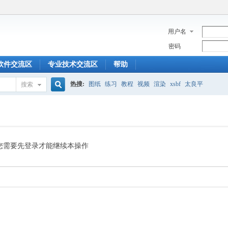
用户名
密码
软件交流区
专业技术交流区
帮助
热搜:
图纸
练习
教程
视频
渲染
xsbf
太良平
搜索
搜
索
您需要先登录才能继续本操作