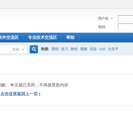
用户名
密码
软件交流区
专业技术交流区
帮助
热搜:
图纸
练习
教程
视频
渲染
xsbf
太良平
搜索
搜
索
抱歉，本主题已关闭，不再接受新内容
[ 点击这里返回上一页 ]