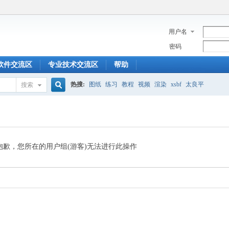
用户名
密码
软件交流区
专业技术交流区
帮助
热搜:
图纸
练习
教程
视频
渲染
xsbf
太良平
搜索
搜
索
抱歉，您所在的用户组(游客)无法进行此操作