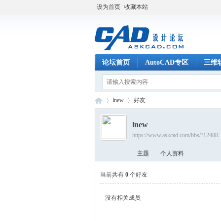
设为首页
收藏本站
论坛首页
AutoCAD专区
三维
lnew
好友
lnew
https://www.askcad.com/bbs/?12488
C
›
›
主题
个人资料
当前共有
0
个好友
没有相关成员