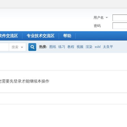
用户名
密码
软件交流区
专业技术交流区
帮助
热搜:
图纸
练习
教程
视频
渲染
xsbf
太良平
搜索
搜
索
您需要先登录才能继续本操作