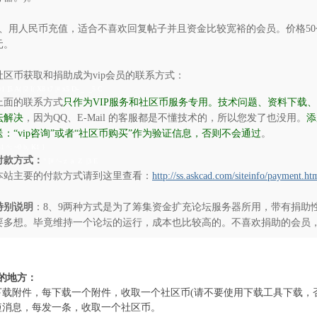
、用人民币充值，适合不喜欢回复帖子并且资金比较宽裕的会员。价格50
元。
社区币获取和捐助成为vip会员的联系方式：
v1 ]5 A( |2 I( X8 t7 |# x5 D- _ _5 C
上面的联系方式
只作为VIP服务和社区币服务专用。技术问题、资料下载
坛解决
，因为QQ、E-Mail 的客服都是不懂技术的，所以您发了也没用。
添
送：“vip咨询”或者“社区币购买”作为验证信息，否则不会通过
。
s1 ^: ~0 b, K1 }
付款方式：
" [# ^- z a Z |3 E
本站主要的付款方式请到这里查看：
http://ss.askcad.com/siteinfo/payment.ht
特别说明
：8、9两种方式是为了筹集资金扩充论坛服务器所用，带有捐助
要多想。毕竟维持一个论坛的运行，成本也比较高的。不喜欢捐助的会员，参见
R& z( c# @& z
的地方：
( b% i& H- ]7 }1 N/ i& r2 K
下载附件，每下载一个附件，收取一个社区币(请不要使用下载工具下载，
短消息，每发一条，收取一个社区币。