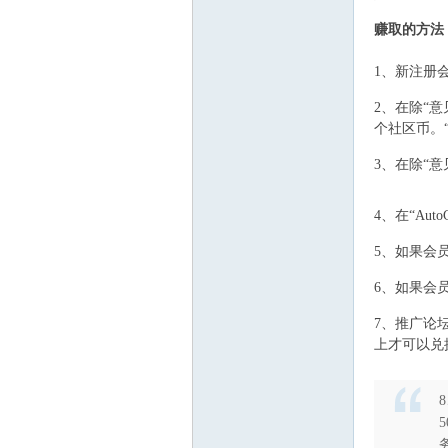
+ ~* g+ Q3 G5 [#
赚取的方法
A
1、新注册
1 ?% w* @ E6 l8
2、在除“意
个社区币。
: p# Z# g9 Y# C2 e
3、在除“意
H$ N8 r' W6 a5 ~
* `: i7 P# ^2 A. 
4、在“Au
! \- }! t- C: K0 M
D
5、如果会
`6 U1 d( v+ \* 
6、如果会
7 o. k/ C1 L8 V/
7、推广论
上才可以兑
1 f" r6 p* D- v' t9
设