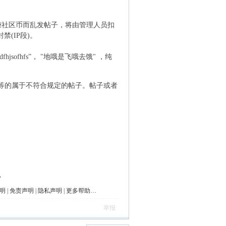
赚社区币而乱发帖子，将由管理人员扣
(IP段)。
( @# \* j; n7 u! C, f
jsofhfs”， "地哦是飞哦去饿" ，纯
命” 等的属于不符合规定的帖子。帖子或者
D3 ?1 V; ~7 P
。
明
|
免责声明
|
隐私声明
|
更多帮助…
举报