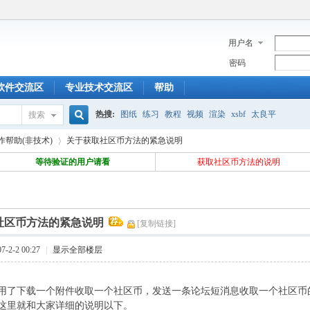
用户名
密码
软件交流区
专业技术交流区
帮助
热搜:
图纸
练习
教程
视频
渲染
xsbf
太良平
搜索
搜
作帮助(非技术)
关于获取社区币方法的紧急说明
等待验证的用户请看
获取社区币方法的说明
索
›
社区币方法的紧急说明
[复制链接]
-2-2 00:27
|
显示全部楼层
用了下载一个附件收取一个社区币，发送一条论坛短消息收取一个社区币
这里就和大家详细的说明以下。