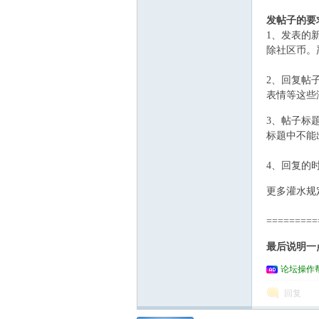
发帖子的要
1、发表的
除社区币。
2、回复帖子可
表情等这些
坛
' B5 q! C& K% f5
3、帖子标题
标题中不能
4、回复的
& a# N0 q3 Y4 k
更多灌水规
=========
Z& K7 a% u( R
最后说明一
论坛操作
回复