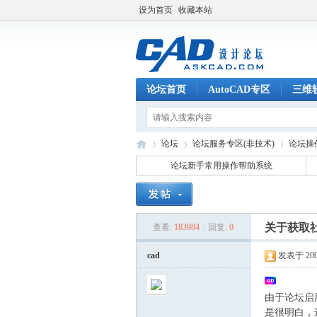
设为首页
收藏本站
论坛首页
AutoCAD专区
三维
论坛
论坛服务专区(非技术)
论坛操
论坛新手常用操作帮助系统
C
»
›
›
关于获取
查看:
183984
|
回复:
0
cad
发表于 2007
由于论坛启
是很明白，