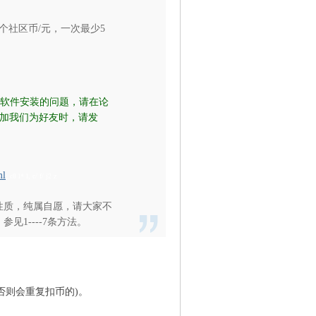
个社区币/元，一次最少5
、软件安装的问题，请在论
加我们为好友时，请发
ml
; c8 l* l, c/ f/ j2 z
性质，纯属自愿，请大家不
1----7条方法。
否则会重复扣币的)。
O, m' b0 x& b* T