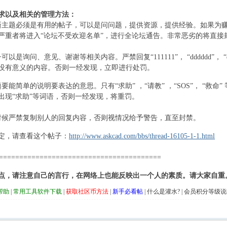
求以及相关的管理方法：
0 y! e+ r/ A* E" c- q1 w- y6 @
新主题必须是有用的帖子，可以是问问题，提供资源，提供经验。如果为
严重者将进入“论坛不受欢迎名单”，进行全论坛通告。非常恶劣的将直接封禁
以是询问、意见、谢谢等相关内容。严禁回复“111111”， “dddddd”， “dfh
没有意义的内容。否则一经发现，立即进行处罚。
 ?
要能简单的说明要表达的意思。只有“求助” ，“请教” ，“SOS”， “救
出现“求助”等词语，否则一经发现，将重罚。
时候严禁复制别人的回复内容，否则视情况给予警告，直至封禁。
3 t% N0 F% 
- Y; N2 w+ w
定，请查看这个帖子：
http://www.askcad.com/bbs/thread-16105-1-1.html
========================================
+ v& ~ x5 V7 _/ X. s
点，请注意自己的言行，在网络上也能反映出一个人的素质。请大家自重
帮助
|
常用工具软件下载
|
获取社区币方法
|
新手必看帖
|
什么是灌水?
|
会员积分等级说