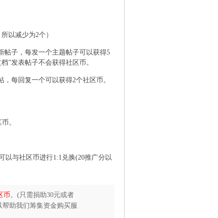
，所以减少为2个）
块发新帖子，每发一个主题帖子可以获得5
助文档”发表帖子不会获得社区币。
块回帖，每回复一个可以获得2个社区币。
$
区币。
1 y" V+ l M5 G9 R4 n
与社区币进行1:1兑换(20推广分以
区币
。(只需捐助30元或者
以帮助我们筹集资金购买服