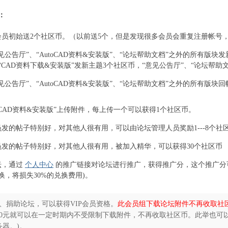
 b' d/ Q% L
：
5 G* p) v3 [+ R+ ~
会员初始送2个社区币。（以前送5个，但是发现很多会员会重复注册帐号
 ^8 d1 e
见公告厅”、“AutoCAD资料&安装版”、“论坛帮助文档”之外的所有版
“CAD资料下载&安装版”发新主题3个社区币，“意见公告厅”、“论坛帮
, [6 l( q
见公告厅”、“AutoCAD资料&安装版”、“论坛帮助文档”之外的所有版
. C0 g
n7 P9 o+ U$ _+ o
toCAD资料&安装版”上传附件，每上传一个可以获得1个社区币。
员发的帖子特别好，对其他人很有用，可以由论坛管理人员奖励1---8个社
O
员发的帖子特别好，对其他人很有用，被加入精华，可以获得30个社区币
 i% H
坛，通过
个人中心
的推广链接对论坛进行推广，获得推广分，这个推广分可以
换，将损失30%的兑换费用)。
) G% D1 A, q4 c6 s' a' A
 g
8、捐助论坛，可以获得VIP会员资格。
此会员组下载论坛附件不再收取社
50元就可以在一定时期内不受限制下载附件，不再收取社区币。此举也可
务器。)。