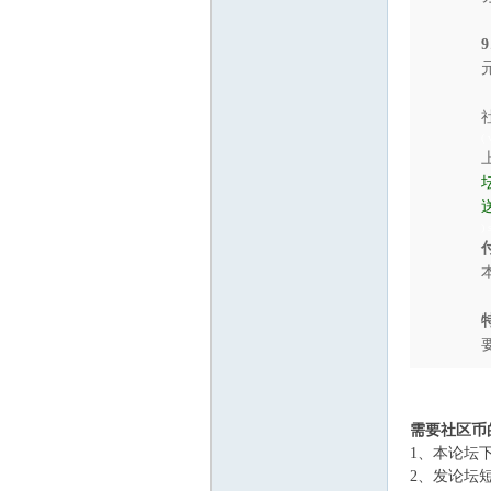
9
( 
计
) 
' d! ?9 J* v! j* 
需要社区币
论
1、本论坛
2、发论坛